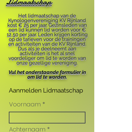
Lidmaatschap
Het lidmaatschap van de
Kynologenvereniging KV Rijnland
kost € 25 per jaar. Gezinsleden van
een lid kunnen lid worden voor €
12,50 per jaar. Leden krijgen korting
op de tarieven voor de trainingen
en activiteiten van de KV Rijnland.
Dus als je deelneemt aan
activiteiten is het al snel
voordeliger om lid te worden van
onze gezellige vereniging.
Vul het onderstaande formulier in
om lid te worden.
Aanmelden Lidmaatschap
Voornaam
Achternaam