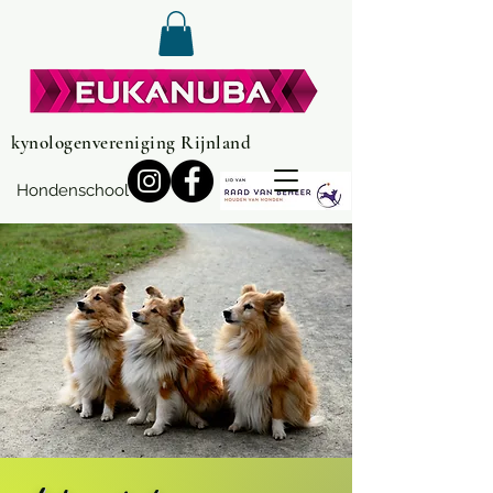
kynologenvereniging Rijnland
Hondenschool